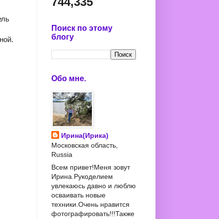
744,335
ель
Поиск по этому
блогу
ной.
Обо мне.
Ирина(Ирика)
Московская область,
Russia
Всем привет!Меня зовут
Ирина.Рукоделием
увлекаюсь давно и люблю
осваивать новые
техники.Очень нравится
фотографировать!!!Также