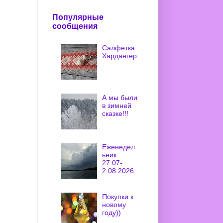
Популярные
сообщения
Салфетка
Хардангер
.
А мы были
в зимней
сказке!!!
Еженедел
ьник
27.07-
2.08.2026.
Покупки к
новому
году))