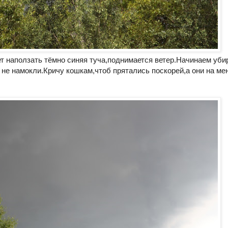
ет наползать тёмно синяя туча,поднимается ветер.Начинаем уби
 не намокли.Кричу кошкам,чтоб прятались поскорей,а они на ме