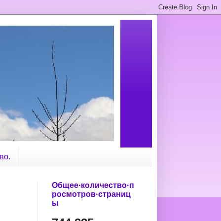
во.
Общее·количество·п
росмотров·страниц
ы