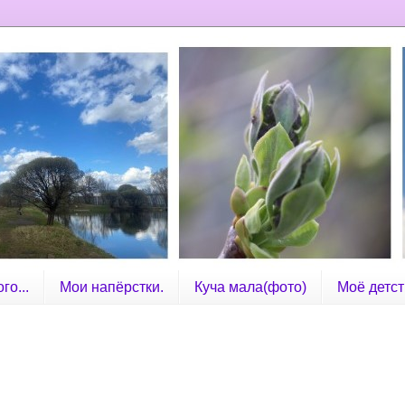
го...
Мои напёрстки.
Куча мала(фото)
Моё детст